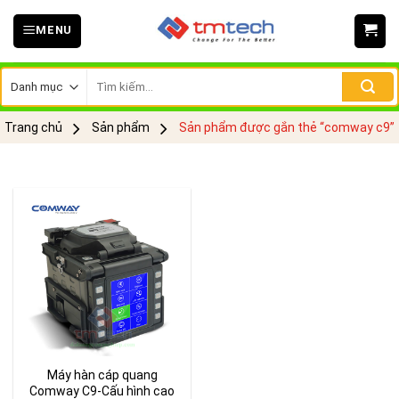
Skip
MENU
to
content
Tìm
kiếm:
Trang chủ
Sản phẩm
Sản phẩm được gắn thẻ “comway c9”
Máy hàn cáp quang
Comway C9-Cấu hình cao