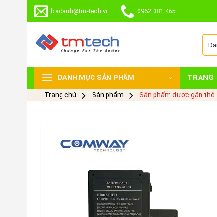
Skip
badanh@tm-tech.vn
0962 381 465
to
content
TRANG 
DANH MỤC SẢN PHẨM
Trang chủ
Sản phẩm
Sản phẩm được gắn thẻ