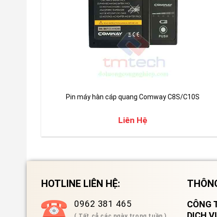
Pin máy hàn cáp quang Comway C8S/C10S
Liên Hệ
HOTLINE LIÊN HỆ:
THÔNG
0962 381 465
CÔNG T
DỊCH 
( Tất cả các ngày trong tuần )