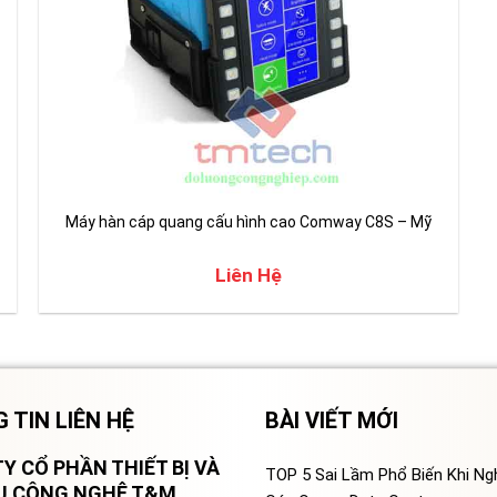
Máy hàn cáp quang cấu hình cao Comway C8S – Mỹ
Liên Hệ
 TIN LIÊN HỆ
BÀI VIẾT MỚI
Y CỔ PHẦN THIẾT BỊ VÀ
TOP 5 Sai Lầm Phổ Biến Khi N
VỤ CÔNG NGHỆ T&M