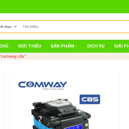
Tìm
kiếm:
CHỦ
GIỚI THIỆU
SẢN PHẨM
DỊCH VỤ
GIẢI P
 “comway c8s”