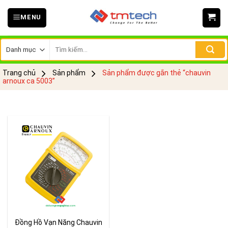
Skip
MENU
to
content
Tìm
kiếm:
Trang chủ
Sản phẩm
Sản phẩm được gắn thẻ “chauvin
arnoux ca 5003”
Đồng Hồ Vạn Năng Chauvin