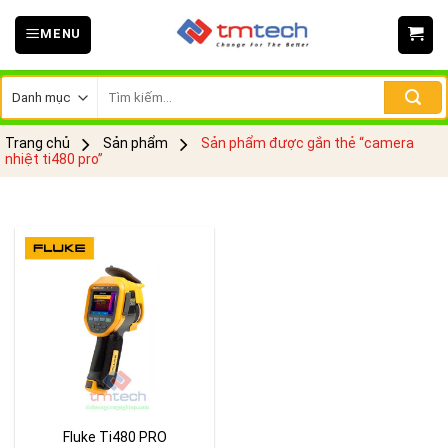
Skip
MENU
to
content
Tìm
kiếm:
Trang chủ
Sản phẩm
Sản phẩm được gắn thẻ “camera
nhiệt ti480 pro”
Fluke Ti480 PRO