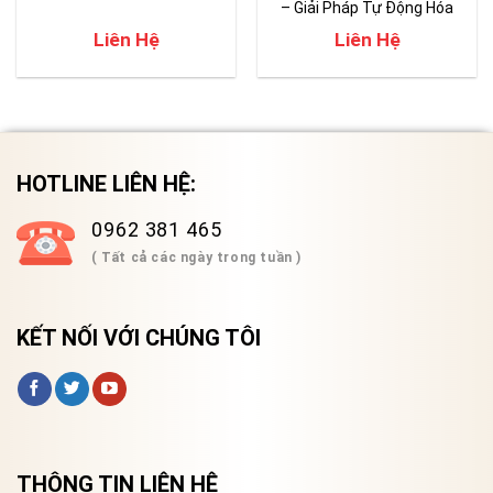
– Giải Pháp Tự Động Hóa
Hàng Đầu Cho Kiểm Tra
Liên Hệ
Liên Hệ
Nhiệt
HOTLINE LIÊN HỆ:
0962 381 465
( Tất cả các ngày trong tuần )
KẾT NỐI VỚI CHÚNG TÔI
THÔNG TIN LIÊN HỆ