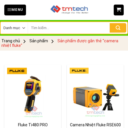
Skip
MENU
to
content
Tìm
kiếm:
Trang chủ
Sản phẩm
Sản phẩm được gắn thẻ “camera
nhiệt fluke”
Fluke Ti480 PRO
Camera Nhiệt Fluke RSE600