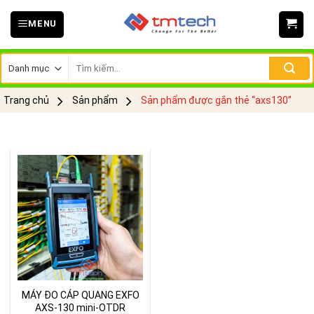
Skip
MENU
to
content
Tìm
kiếm:
Trang chủ
Sản phẩm
Sản phẩm được gắn thẻ “axs130”
MÁY ĐO CÁP QUANG EXFO
AXS-130 mini-OTDR