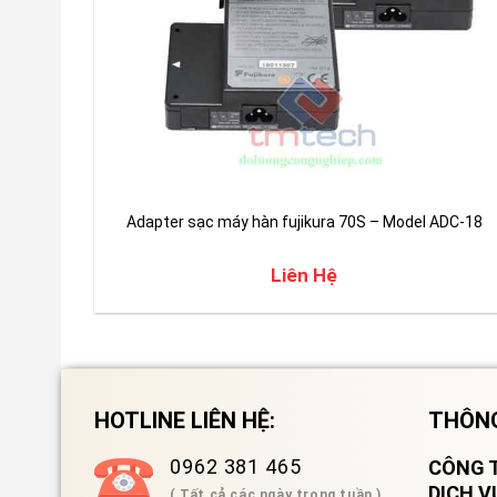
Adapter sạc máy hàn fujikura 70S – Model ADC-18
Liên Hệ
HOTLINE LIÊN HỆ:
THÔNG
0962 381 465
CÔNG T
DỊCH 
( Tất cả các ngày trong tuần )