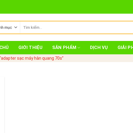
Tìm
kiếm:
CHỦ
GIỚI THIỆU
SẢN PHẨM
DỊCH VỤ
GIẢI P
“adapter sạc máy hàn quang 70s”