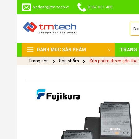
Skip
badanh@tm-tech.vn
0962 381 465
to
content
TRANG 
DANH MỤC SẢN PHẨM
Trang chủ
Sản phẩm
Sản phẩm được gắn thẻ 