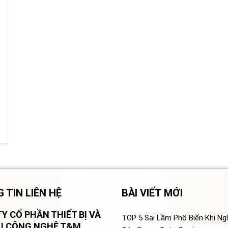
 TIN LIÊN HỆ
BÀI VIẾT MỚI
Y CỔ PHẦN THIẾT BỊ VÀ
TOP 5 Sai Lầm Phổ Biến Khi N
VỤ CÔNG NGHỆ T&M