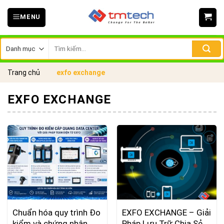
Skip
MENU
to
content
Tìm
kiếm:
Trang chủ
exfo exchange
EXFO EXCHANGE
Chuẩn hóa quy trình Đo
EXFO EXCHANGE – Giải
kiểm và chứng nhận
Pháp Lưu Trữ Chia Sẻ