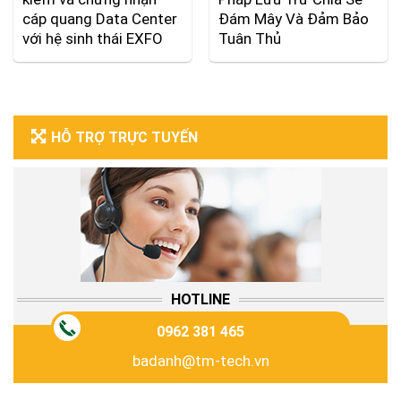
cáp quang Data Center
Đám Mây Và Đảm Bảo
với hệ sinh thái EXFO
Tuân Thủ
HỖ TRỢ TRỰC TUYẾN
HOTLINE
0962 381 465
badanh@tm-tech.vn