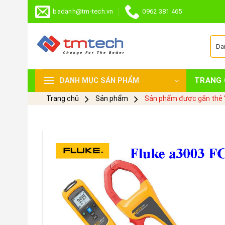
Skip
badanh@tm-tech.vn
0962 381 465
to
content
TRANG 
DANH MỤC SẢN PHẨM
Trang chủ
Sản phẩm
Sản phẩm được gắn thẻ “