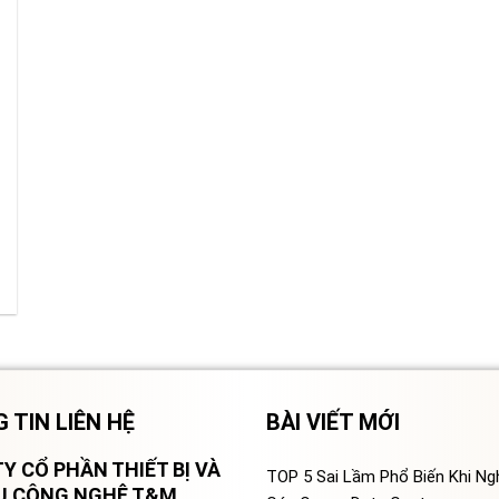
 TIN LIÊN HỆ
BÀI VIẾT MỚI
Y CỔ PHẦN THIẾT BỊ VÀ
TOP 5 Sai Lầm Phổ Biến Khi N
VỤ CÔNG NGHỆ T&M