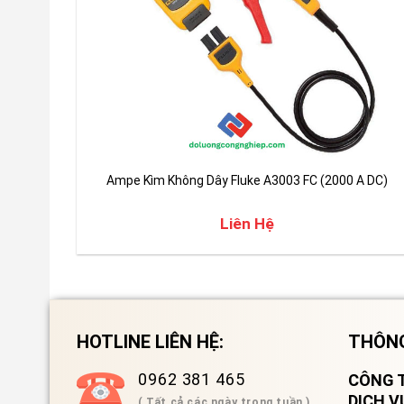
Ampe Kìm Không Dây Fluke A3003 FC (2000 A DC)
Liên Hệ
HOTLINE LIÊN HỆ:
THÔNG
0962 381 465
CÔNG T
DỊCH 
( Tất cả các ngày trong tuần )