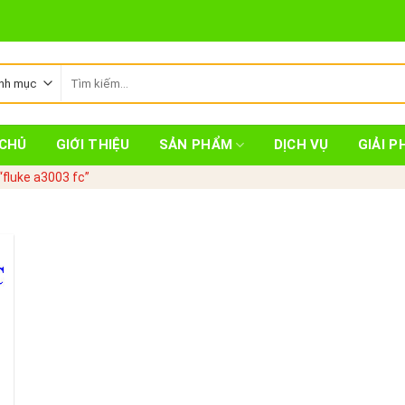
Tìm
kiếm:
CHỦ
GIỚI THIỆU
SẢN PHẨM
DỊCH VỤ
GIẢI P
fluke a3003 fc”