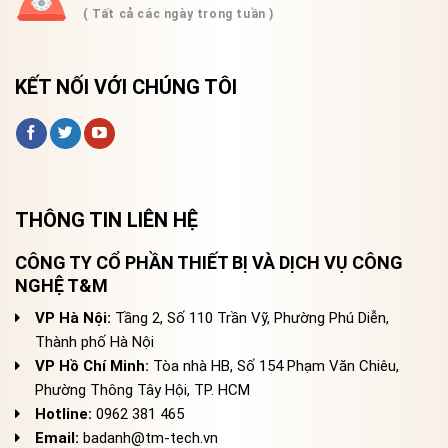
( Tất cả các ngày trong tuần )
KẾT NỐI VỚI CHÚNG TÔI
THÔNG TIN LIÊN HỆ
CÔNG TY CỔ PHẦN THIẾT BỊ VÀ DỊCH VỤ CÔNG
NGHỆ T&M
VP Hà Nội:
Tầng 2, Số 110 Trần Vỹ, Phường Phú Diễn,
Thành phố Hà Nội
VP Hồ Chí Minh:
Tòa nhà HB, Số 154 Phạm Văn Chiêu,
Phường Thông Tây Hội, TP. HCM
Hotline:
0962 381 465
Email:
badanh@tm-tech.vn