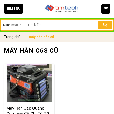
Skip
MENU
to
content
Tìm
kiếm:
Trang chủ
máy hàn c6s cũ
MÁY HÀN C6S CŨ
Máy Hàn Cáp Quang
Comway Cũ Chỉ Từ 20