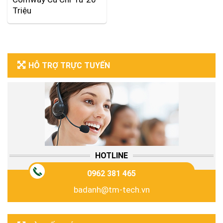
Triệu
HỖ TRỢ TRỰC TUYẾN
HOTLINE
0962 381 465
badanh@tm-tech.vn