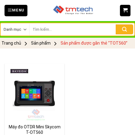
Skip
MENU
to
content
Tìm
kiếm:
Trang chủ
Sản phẩm
Sản phẩm được gắn thẻ “TOT560”
Máy đo OTDR Mini Skycom
T-OT560