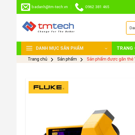
Skip
badanh@tm-tech.vn
0962 381 465
to
content
TRANG 
DANH MỤC SẢN PHẨM
Trang chủ
Sản phẩm
Sản phẩm được gắn thẻ 