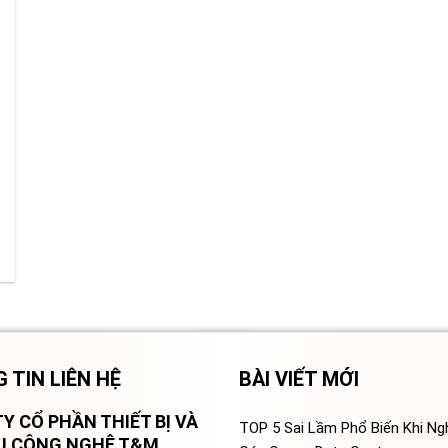
 TIN LIÊN HỆ
BÀI VIẾT MỚI
Y CỔ PHẦN THIẾT BỊ VÀ
TOP 5 Sai Lầm Phổ Biến Khi N
VỤ CÔNG NGHỆ T&M