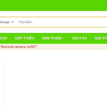
Tìm
kiếm:
CHỦ
GIỚI THIỆU
SẢN PHẨM
DỊCH VỤ
GIẢI P
“thermal camera tix501”