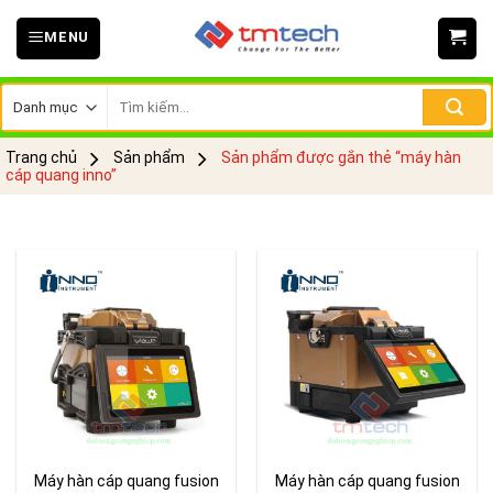
Skip
MENU
to
content
Tìm
kiếm:
Trang chủ
Sản phẩm
Sản phẩm được gắn thẻ “máy hàn
cáp quang inno”
Máy hàn cáp quang fusion
Máy hàn cáp quang fusion