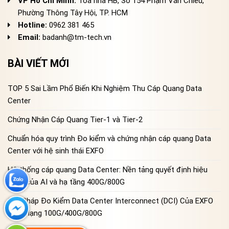
VP Hồ Chí Minh:
Tòa nhà HB, Số 154 Phạm Văn Chiêu,
Phường Thông Tây Hội, TP. HCM
Hotline:
0962 381 465
Email:
badanh@tm-tech.vn
BÀI VIẾT MỚI
TOP 5 Sai Lầm Phổ Biến Khi Nghiệm Thu Cáp Quang Data
Center
Chứng Nhận Cáp Quang Tier-1 và Tier-2
Chuẩn hóa quy trình Đo kiểm và chứng nhận cáp quang Data
Center với hệ sinh thái EXFO
Hệ thống cáp quang Data Center: Nền tảng quyết định hiệu
năng của AI và hạ tầng 400G/800G
Giải Pháp Đo Kiểm Data Center Interconnect (DCI) Của EXFO
Cho Mạng 100G/400G/800G