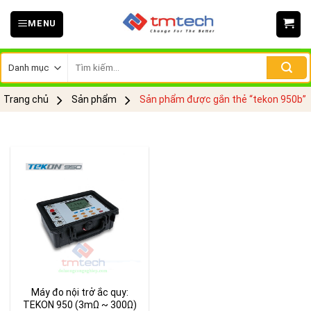
Skip
MENU
to
content
Tìm
kiếm:
Trang chủ
Sản phẩm
Sản phẩm được gắn thẻ “tekon 950b”
Máy đo nội trở ắc quy:
TEKON 950 (3mΩ ~ 300Ω)