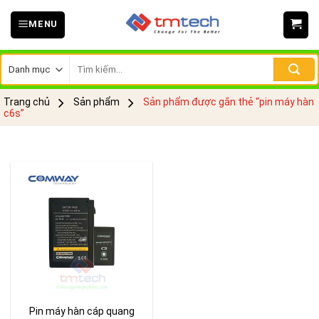
Skip
MENU
to
content
Tìm
kiếm:
Trang chủ
Sản phẩm
Sản phẩm được gắn thẻ “pin máy hàn
c6s”
Pin máy hàn cáp quang