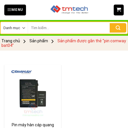
Skip
MENU
to
content
Tìm
kiếm:
Trang chủ
Sản phẩm
Sản phẩm được gắn thẻ “pin comway
bat04”
Pin máy hàn cáp quang