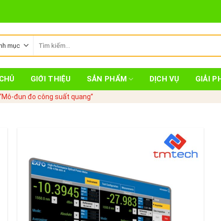
Tìm
kiếm:
CHỦ
GIỚI THIỆU
SẢN PHẨM
DỊCH VỤ
GIẢI P
“Mô-đun đo công suất quang”