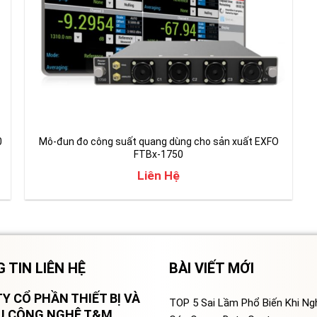
0
Mô-đun đo công suất quang dùng cho sản xuất EXFO
FTBx-1750
Liên Hệ
 TIN LIÊN HỆ
BÀI VIẾT MỚI
Y CỔ PHẦN THIẾT BỊ VÀ
TOP 5 Sai Lầm Phổ Biến Khi N
VỤ CÔNG NGHỆ T&M