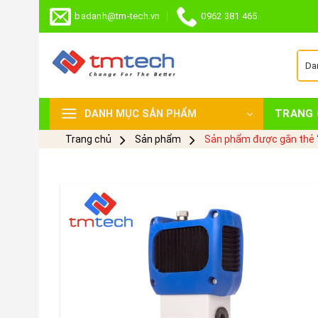
Skip
badanh@tm-tech.vn
0962 381 465
to
content
TRANG 
DANH MỤC SẢN PHẨM
Trang chủ
Sản phẩm
Sản phẩm được gắn thẻ 