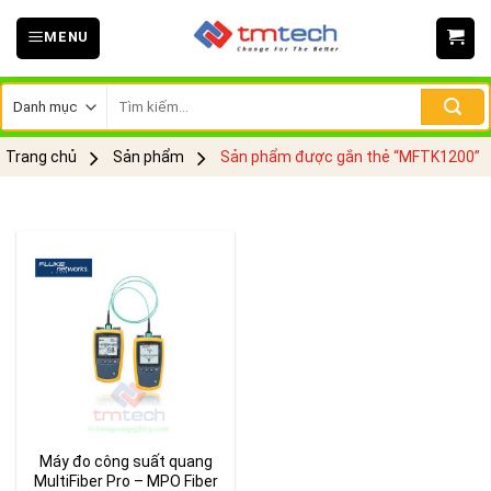
Skip
MENU
to
content
Tìm
kiếm:
Trang chủ
Sản phẩm
Sản phẩm được gắn thẻ “MFTK1200”
Máy đo công suất quang
MultiFiber Pro – MPO Fiber