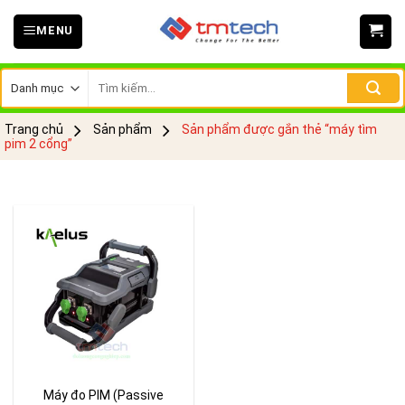
Skip
MENU
to
content
Tìm
kiếm:
Trang chủ
Sản phẩm
Sản phẩm được gắn thẻ “máy tìm
pim 2 cổng”
Máy đo PIM (Passive