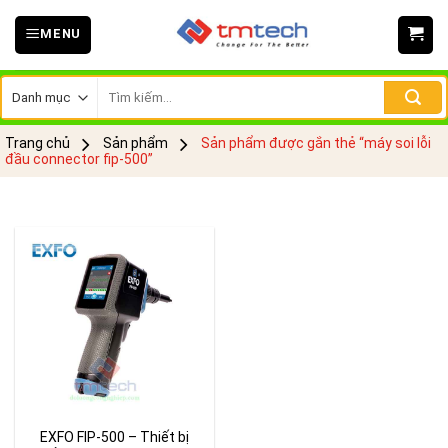
Skip
MENU
to
content
Tìm
kiếm:
Trang chủ
Sản phẩm
Sản phẩm được gắn thẻ “máy soi lỗi
đầu connector fip-500”
EXFO FIP-500 – Thiết bị