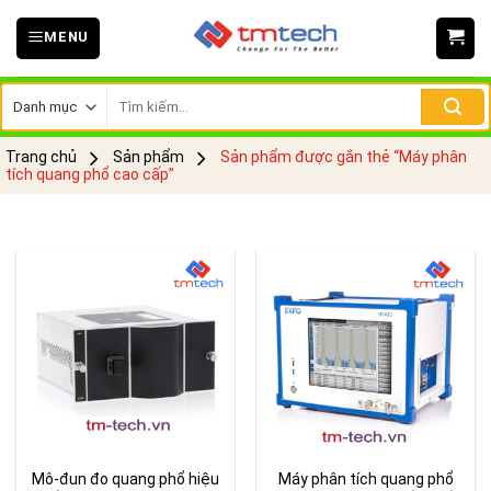
Skip
MENU
to
content
Tìm
kiếm:
Trang chủ
Sản phẩm
Sản phẩm được gắn thẻ “Máy phân
tích quang phổ cao cấp”
Mô-đun đo quang phổ hiệu
Máy phân tích quang phổ