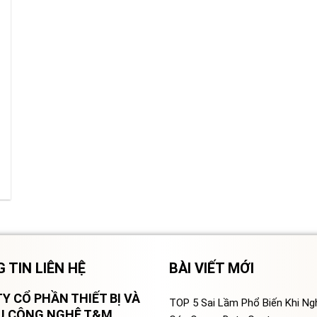
 TIN LIÊN HỆ
BÀI VIẾT MỚI
Y CỔ PHẦN THIẾT BỊ VÀ
TOP 5 Sai Lầm Phổ Biến Khi N
VỤ CÔNG NGHỆ T&M