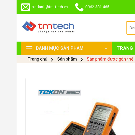
Skip
badanh@tm-tech.vn
0962 381 465
to
content
TRANG 
DANH MỤC SẢN PHẨM
Trang chủ
Sản phẩm
Sản phẩm được gắn thẻ “