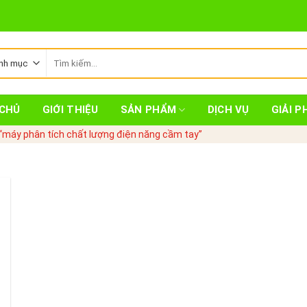
Tìm
kiếm:
CHỦ
GIỚI THIỆU
SẢN PHẨM
DỊCH VỤ
GIẢI P
máy phân tích chất lượng điện năng cầm tay”