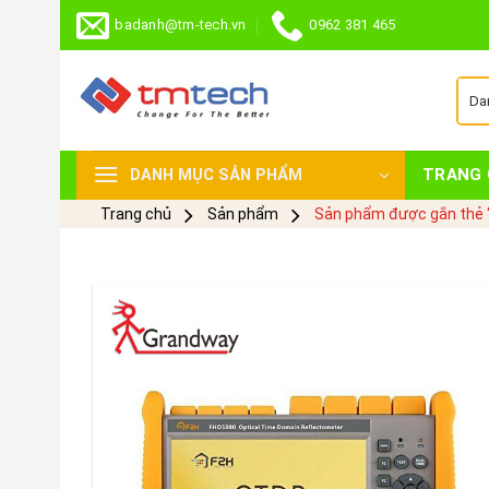
Skip
badanh@tm-tech.vn
0962 381 465
to
content
TRANG 
DANH MỤC SẢN PHẨM
Trang chủ
Sản phẩm
Sản phẩm được gắn thẻ 