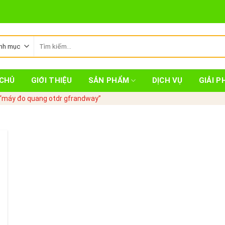
Tìm
kiếm:
CHỦ
GIỚI THIỆU
SẢN PHẨM
DỊCH VỤ
GIẢI P
“máy đo quang otdr gfrandway”