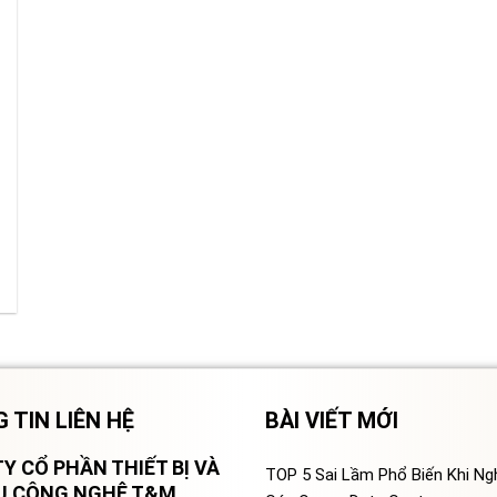
 TIN LIÊN HỆ
BÀI VIẾT MỚI
Y CỔ PHẦN THIẾT BỊ VÀ
TOP 5 Sai Lầm Phổ Biến Khi N
VỤ CÔNG NGHỆ T&M