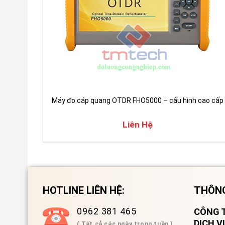
Máy đo cáp quang OTDR FHO5000 – cấu hình cao cấp
Liên Hệ
HOTLINE LIÊN HỆ:
THÔNG
0962 381 465
CÔNG T
DỊCH 
( Tất cả các ngày trong tuần )