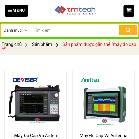
Skip
MENU
to
content
Tìm
kiếm:
Trang chủ
Sản phẩm
Sản phẩm được gắn thẻ “máy đo cáp
rf”
Máy Đo Cáp Và Anten
Máy Đo Cáp Và Antenna