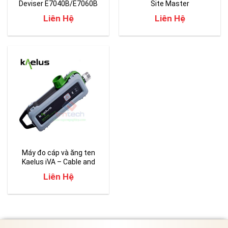
Deviser E7040B/E7060B
Site Master
MS2085A/MS2089A
Liên Hệ
Liên Hệ
Máy đo cáp và ăng ten
Kaelus iVA – Cable and
antena analyzers
Liên Hệ