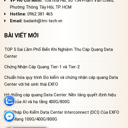
VP Hồ Chí Minh:
Tòa nhà HB, Số 154 Phạm Văn Chiêu,
Phường Thông Tây Hội, TP. HCM
Hotline:
0962 381 465
Email:
badanh@tm-tech.vn
BÀI VIẾT MỚI
TOP 5 Sai Lầm Phổ Biến Khi Nghiệm Thu Cáp Quang Data
Center
Chứng Nhận Cáp Quang Tier-1 và Tier-2
Chuẩn hóa quy trình Đo kiểm và chứng nhận cáp quang Data
Center với hệ sinh thái EXFO
Hệ thống cáp quang Data Center: Nền tảng quyết định hiệu
năng của AI và hạ tầng 400G/800G
Giải Pháp Đo Kiểm Data Center Interconnect (DCI) Của EXFO
Cho Mạng 100G/400G/800G