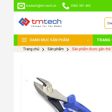
Skip
badanh@tm-tech.vn
0962 381 465
to
content
TRANG 
DANH MỤC SẢN PHẨM
Trang chủ
Sản phẩm
Sản phẩm được gắn thẻ “