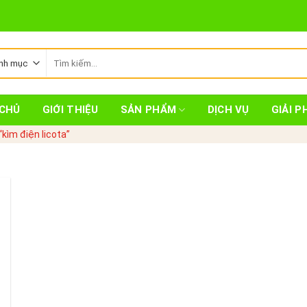
Tìm
kiếm:
CHỦ
GIỚI THIỆU
SẢN PHẨM
DỊCH VỤ
GIẢI P
kìm điện licota”