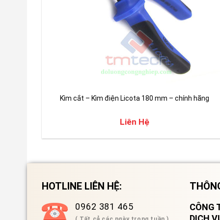
Kìm cắt – Kìm điện Licota 180 mm – chính hãng
Liên Hệ
HOTLINE LIÊN HỆ:
THÔNG
0962 381 465
CÔNG T
DỊCH 
( Tất cả các ngày trong tuần )