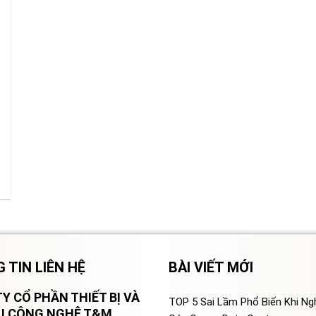
 TIN LIÊN HỆ
BÀI VIẾT MỚI
Y CỔ PHẦN THIẾT BỊ VÀ
TOP 5 Sai Lầm Phổ Biến Khi N
VỤ CÔNG NGHỆ T&M