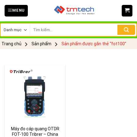
Skip
MENU
to
content
Tìm
kiếm:
Trang chủ
Sản phẩm
Sản phẩm được gắn thẻ “fot100”
Máy đo cáp quang OTDR
FOT-100 Tribrer – China