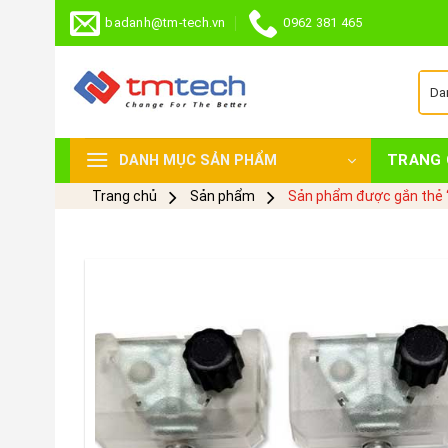
Skip
badanh@tm-tech.vn
0962 381 465
to
content
TRANG 
DANH MỤC SẢN PHẨM
Trang chủ
Sản phẩm
Sản phẩm được gắn thẻ 