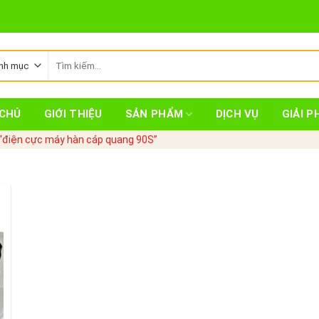
Tìm
kiếm:
CHỦ
GIỚI THIỆU
SẢN PHẨM
DỊCH VỤ
GIẢI P
“điện cực máy hàn cáp quang 90S”