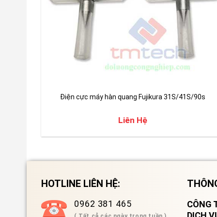
Điện cực máy hàn quang Fujikura 31S/41S/90s
Liên Hệ
HOTLINE LIÊN HỆ:
THÔNG
0962 381 465
CÔNG T
DỊCH 
( Tất cả các ngày trong tuần )