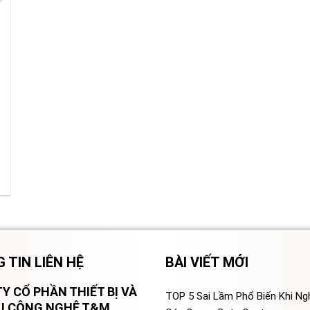
 TIN LIÊN HỆ
BÀI VIẾT MỚI
Y CỔ PHẦN THIẾT BỊ VÀ
TOP 5 Sai Lầm Phổ Biến Khi N
VỤ CÔNG NGHỆ T&M