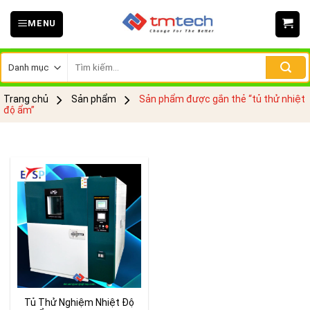
Skip
MENU
to
content
Tìm
kiếm:
Trang chủ
Sản phẩm
Sản phẩm được gắn thẻ “tủ thử nhiệt
độ ẩm”
Tủ Thử Nghiệm Nhiệt Độ