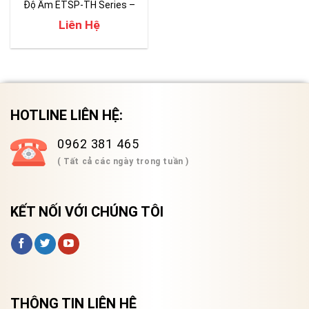
Độ Ẩm ETSP-TH Series –
Giải Pháp Kiểm Tra Độ Bền
Liên Hệ
Vật Liệu
HOTLINE LIÊN HỆ:
0962 381 465
( Tất cả các ngày trong tuần )
KẾT NỐI VỚI CHÚNG TÔI
THÔNG TIN LIÊN HỆ