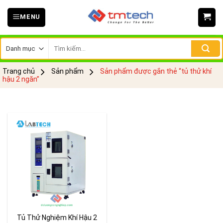
Skip
MENU
to
content
Tìm
kiếm:
Trang chủ
Sản phẩm
Sản phẩm được gắn thẻ “tủ thử khí
hậu 2 ngăn”
Tủ Thử Nghiệm Khí Hậu 2