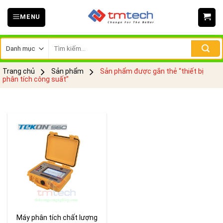
Skip
MENU
to
content
Tìm
kiếm:
Trang chủ
Sản phẩm
Sản phẩm được gắn thẻ “thiết bị
phân tích công suất”
Máy phân tích chất lượng