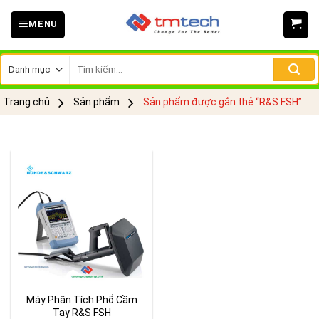
Skip
MENU
to
content
Tìm
kiếm:
Trang chủ
Sản phẩm
Sản phẩm được gắn thẻ “R&S FSH”
Máy Phân Tích Phổ Cầm
Tay R&S FSH