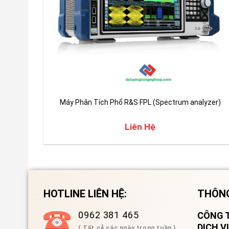
Máy Phân Tích Phổ R&S FPL (Spectrum analyzer)
Liên Hệ
HOTLINE LIÊN HỆ:
THÔNG
0962 381 465
CÔNG T
DỊCH 
( Tất cả các ngày trong tuần )