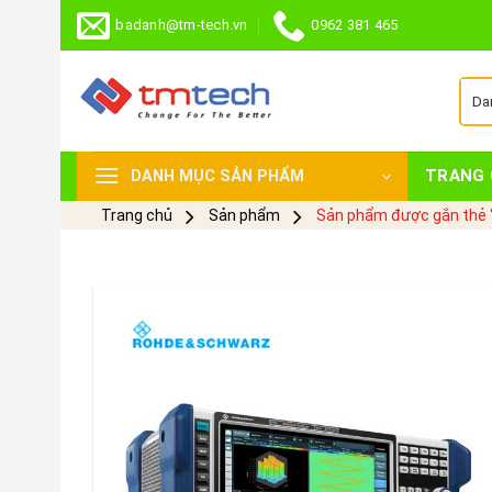
Skip
badanh@tm-tech.vn
0962 381 465
to
content
TRANG 
DANH MỤC SẢN PHẨM
Trang chủ
Sản phẩm
Sản phẩm được gắn thẻ 