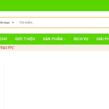
Tìm
kiếm:
CHỦ
GIỚI THIỆU
SẢN PHẨM
DỊCH VỤ
GIẢI P
“R&S FPL”