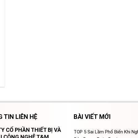
 TIN LIÊN HỆ
BÀI VIẾT MỚI
Y CỔ PHẦN THIẾT BỊ VÀ
TOP 5 Sai Lầm Phổ Biến Khi N
VỤ CÔNG NGHỆ T&M