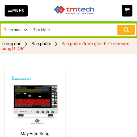
Skip
MENU
to
content
Tìm
kiếm:
Trang chủ
Sản phẩm
Sản phẩm được gắn thẻ “máy hiện
sóng RTO6”
Máy Hiện Sóng