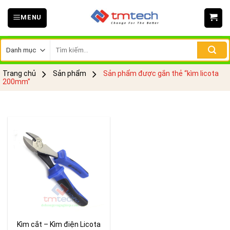
Skip
MENU
to
content
Tìm
kiếm:
Trang chủ
Sản phẩm
Sản phẩm được gắn thẻ “kìm licota
200mm”
Kìm cắt – Kìm điện Licota