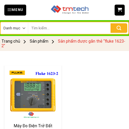
Skip
MENU
to
content
Tìm
kiếm:
Trang chủ
Sản phẩm
Sản phẩm được gắn thẻ “fluke 1623-
2”
Máy Đo Điện Trở Đất