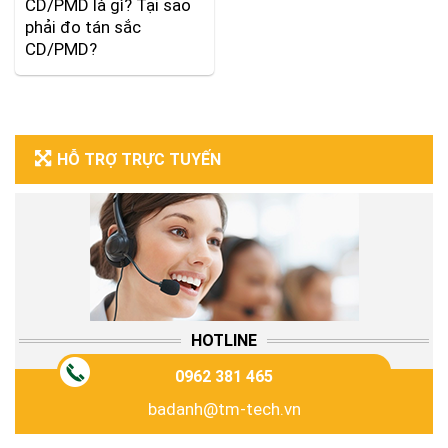
CD/PMD là gì? Tại sao
phải đo tán sắc
CD/PMD?
HỖ TRỢ TRỰC TUYẾN
HOTLINE
0962 381 465
badanh@tm-tech.vn