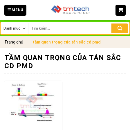
Skip
MENU
to
content
Tìm
kiếm:
Trang chủ
tầm quan trọng của tán sắc cd pmd
TẦM QUAN TRỌNG CỦA TÁN SẮC
CD PMD